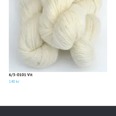
6
6/3-0101 Vit
1
140 kr