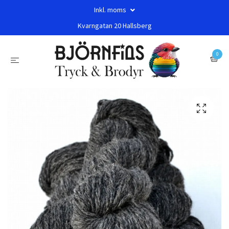
Inkl. moms
Kvarngatan 20 Hallsberg
0