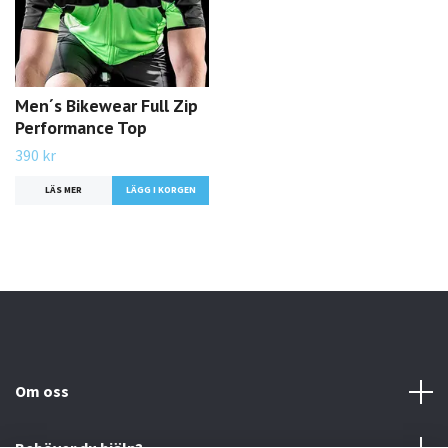
Men´s Bikewear Full Zip
Performance Top
390 kr
LÄS MER
LÄGG I KORGEN
Om oss