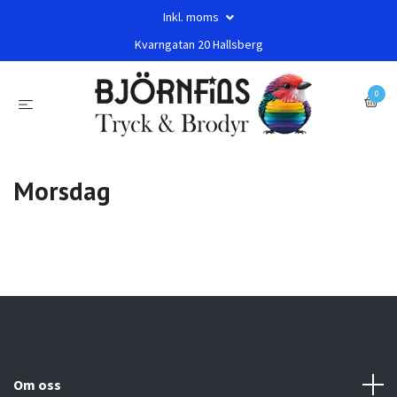
Inkl. moms
Kvarngatan 20 Hallsberg
0
Morsdag
Om oss