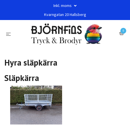
Inkl. moms
Kvarngatan 20 Hallsberg
0
Hyra släpkärra
Släpkärra