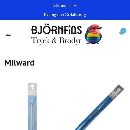
Inkl. moms
Kvarngatan 20 Hallsberg
0
Milward