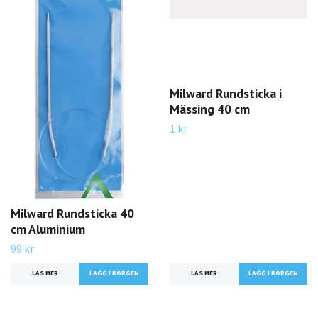
Milward Rundsticka i
Mässing 40 cm
1 kr
Milward Rundsticka 40
cm Aluminium
99 kr
LÄS MER
LÄGG I KORGEN
LÄS MER
LÄGG I KORGEN