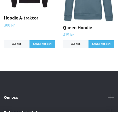
Hoodie A-traktor
300 kr
Queen Hoodie
435 kr
LÄS MER
LÄGG I KORGEN
LÄS MER
LÄGG I KORGEN
Om oss
Behöver du hjälp?