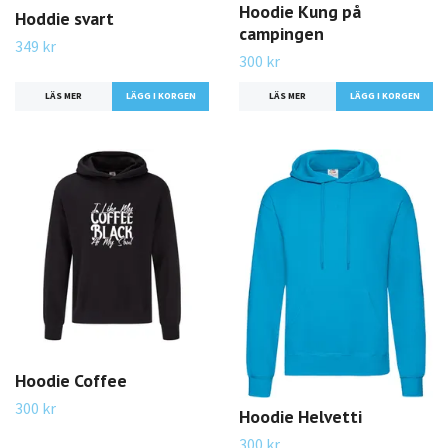
Hoodie Kung på
Hoddie svart
campingen
349 kr
300 kr
LÄS MER
LÄGG I KORGEN
LÄS MER
LÄGG I KORGEN
Hoodie Coffee
300 kr
Hoodie Helvetti
300 kr