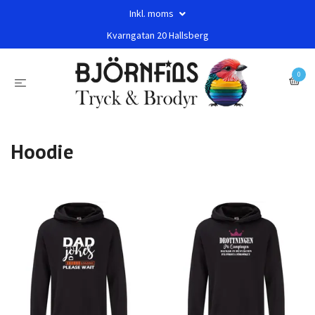
Inkl. moms
Kvarngatan 20 Hallsberg
0
Hoodie