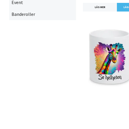
Event
LÄS MER
Banderoller