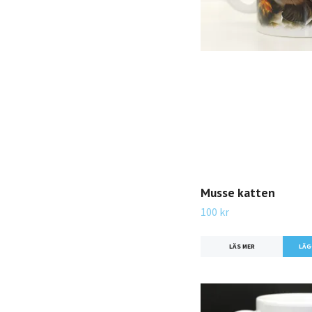
Musse katten
100 kr
LÄS MER