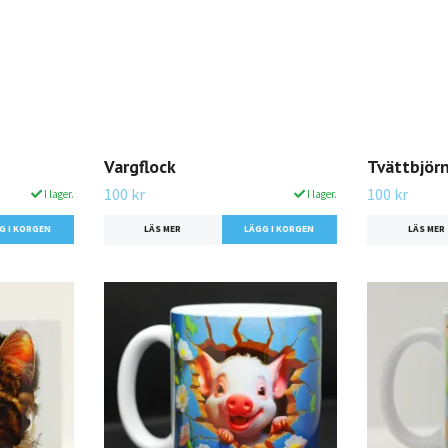
Vargflock
Tvättbjörn
100 kr
100 kr
I lager.
I lager.
LÄS MER
LÄS MER