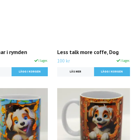
ar i rymden
Less talk more coffe, Dog
100 kr
I lager.
I lager.
LÄS MER