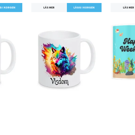
LÄS MER
LÄS MER