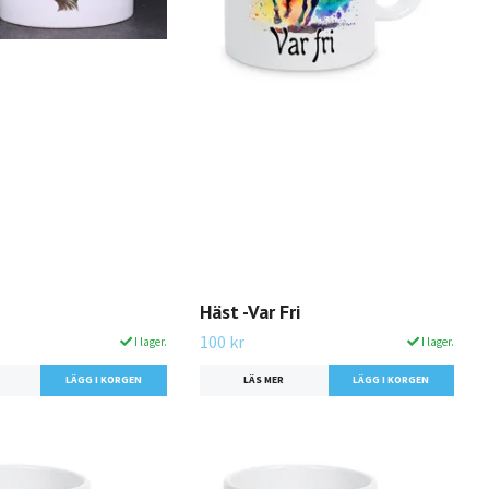
Häst -Var Fri
100 kr
I lager.
I lager.
LÄS MER