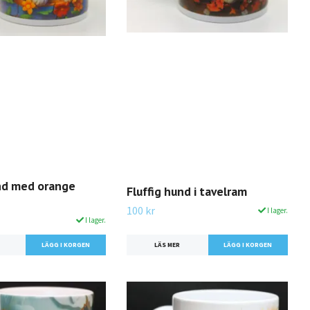
und med orange
Fluffig hund i tavelram
100 kr
I lager.
I lager.
LÄS MER