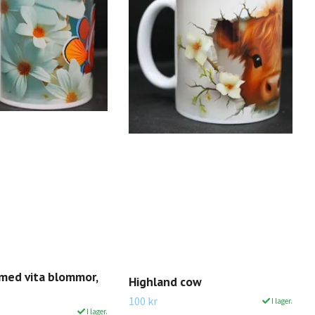
 med vita blommor,
Highland cow
100 kr
I lager.
I lager.