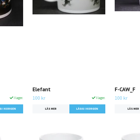
Elefant
F-CAW_F
100 kr
100 kr
I lager.
I lager.
LÄS MER
LÄS MER