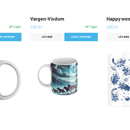
Vargen-Visdom
Happy we
100 kr
100 kr
I lager.
I lager.
LÄS MER
LÄS MER