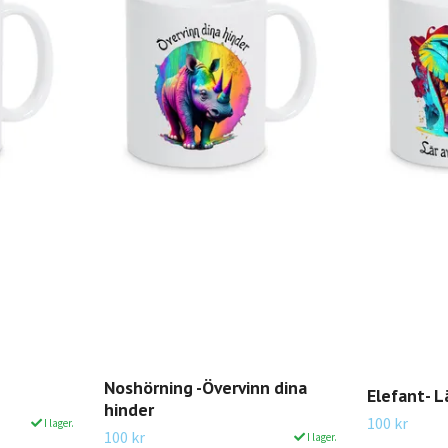
Noshörning -Övervinn dina
Elefant- L
hinder
100 kr
I lager.
100 kr
I lager.