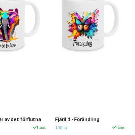
är av det förflutna
Fjäril 1 - Förändring
100 kr
I lager.
I lager.