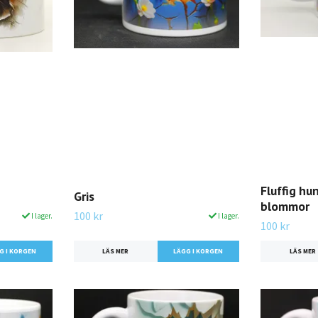
Fluffig h
Gris
blommor
100 kr
I lager.
I lager.
100 kr
LÄS MER
LÄS MER