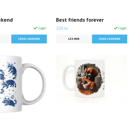
ekend
Best friends forever
100 kr
I lager.
I lager.
LÄS MER