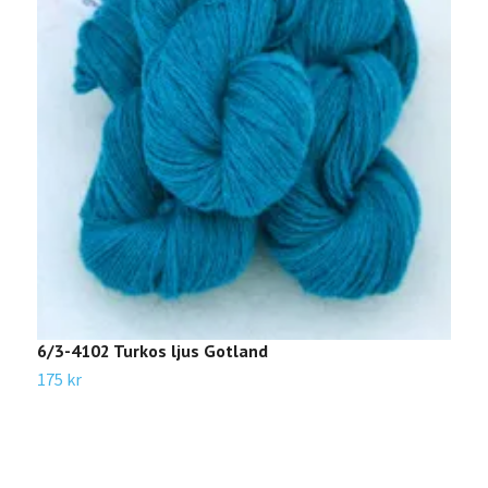
6/3-4102 Turkos ljus Gotland
6
175 kr
1