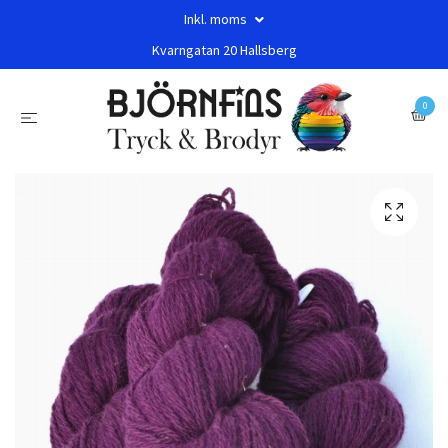
Inkl. moms
Kvarngatan 20 Hallsberg
0