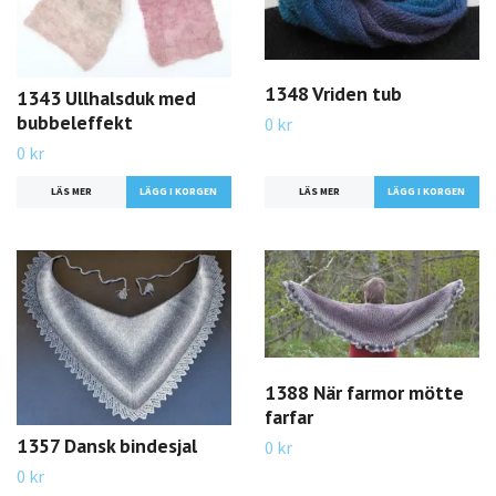
1348 Vriden tub
1343 Ullhalsduk med
bubbeleffekt
0 kr
0 kr
LÄS MER
LÄS MER
1388 När farmor mötte
farfar
1357 Dansk bindesjal
0 kr
0 kr