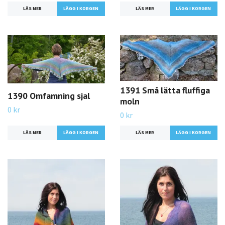
LÄS MER
LÄS MER
1391 Små lätta fluffiga
1390 Omfamning sjal
moln
0 kr
0 kr
LÄS MER
LÄS MER