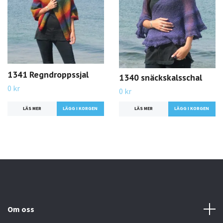
1341 Regndroppssjal
1340 snäckskalsschal
0 kr
0 kr
LÄS MER
LÄS MER
Om oss