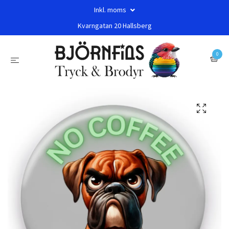
Inkl. moms
Kvarngatan 20 Hallsberg
0