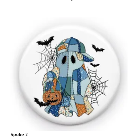
K
Spöke 2
2