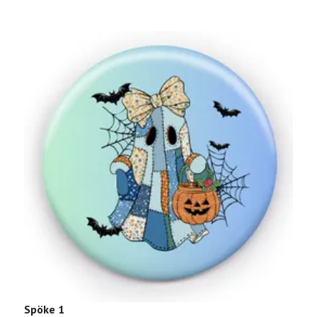
T
Spöke 1