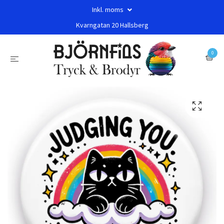
Inkl. moms
Kvarngatan 20 Hallsberg
0