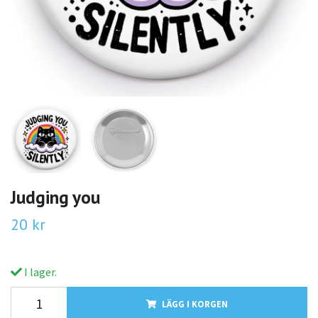
Judging you
20 kr
I lager.
LÄGG I KORGEN