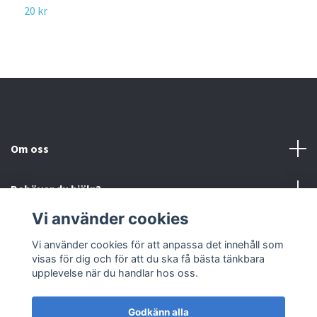
2
20 kr
Om oss
Behöver du hjälp?
Vi använder cookies
Läs mer
Vi använder cookies för att anpassa det innehåll som
visas för dig och för att du ska få bästa tänkbara
Sociala medier
upplevelse när du handlar hos oss.
Godkänn alla