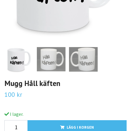
Mugg Håll käften
100 kr
I lager.
LÄGG I KORGEN