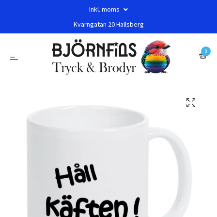
Inkl. moms
Kvarngatan 20 Hallsberg
0