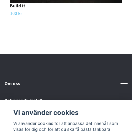
1
Build it
100 kr
Om oss
Behöver du hjälp?
Vi använder cookies
Läs mer
Vi använder cookies för att anpassa det innehåll som
visas för dig och för att du ska få bästa tänkbara