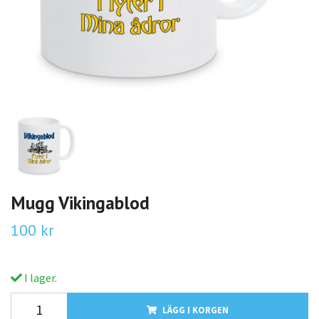
Mugg Vikingablod
100 kr
I lager.
LÄGG I KORGEN