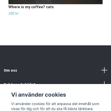
Where is my coffee? cats
F
100 kr
1
Om oss
Behöver du hjälp?
Vi använder cookies
Läs mer
Vi använder cookies för att anpassa det innehåll som
visas för dig och för att du ska få bästa tänkbara