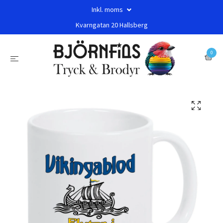
Inkl. moms
Kvarngatan 20 Hallsberg
0