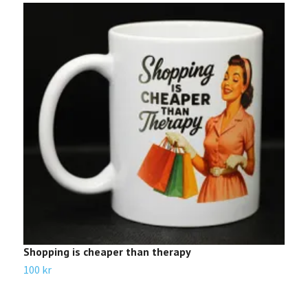
F
1
Shopping is cheaper than therapy
100 kr