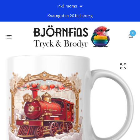
Inkl. moms
Kvarngatan 20 Hallsberg
0