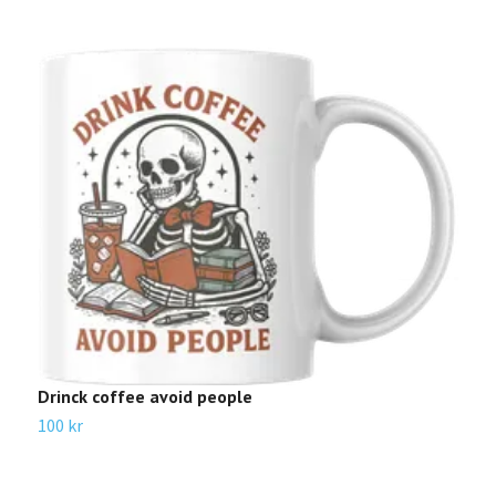
R
1
Drinck coffee avoid people
100 kr