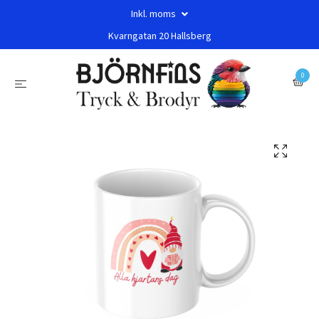
Inkl. moms
Kvarngatan 20 Hallsberg
0