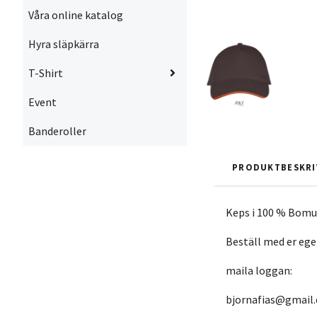
Våra online katalog
Hyra släpkärra
T-Shirt
Event
Banderoller
PRODUKTBESKRI
Keps i 100 % Bomu
Beställ med er eg
maila loggan:
bjornafias@gmail