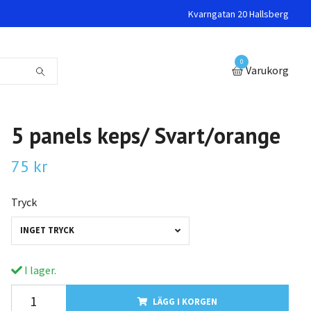
Kvarngatan 20 Hallsberg
0
Varukorg
5 panels keps/ Svart/orange
75 kr
Tryck
INGET TRYCK
I lager.
LÄGG I KORGEN