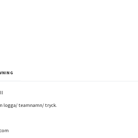
VNING
ll
en logga/ teamnamn/ tryck.
.com