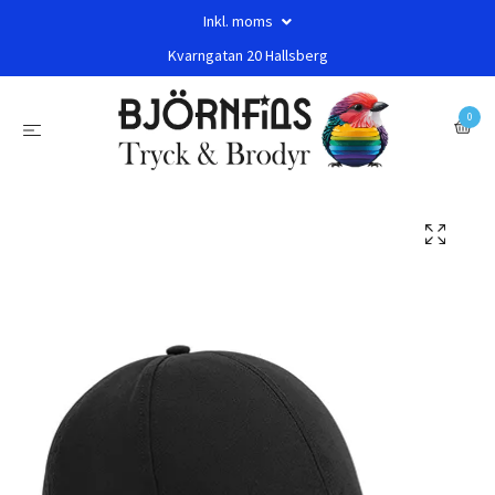
Inkl. moms
Kvarngatan 20 Hallsberg
0