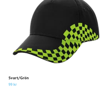
Svart/Grön
99 kr
B
9