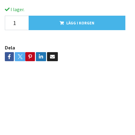
I lager.
LÄGG I KORGEN
Dela