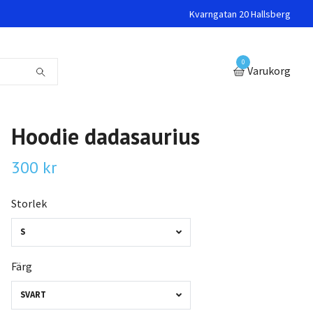
Kvarngatan 20 Hallsberg
0
Varukorg
Hoodie dadasaurius
300 kr
Storlek
S
Färg
SVART