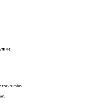
VNING
an torktumlas
an.
n