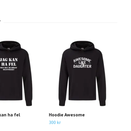
kan ha fel
Hoodie Awesome
Hod
300 kr
349 