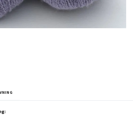
VNING
ng: