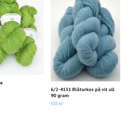
Nat
le
140 
6/2-4131 Blåturkos på vit ull
90 gram
155 kr