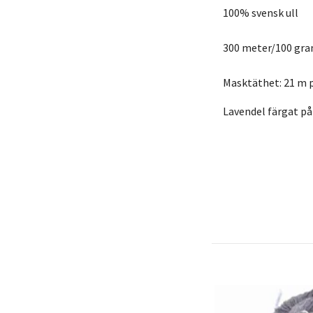
100% svensk ull
300 meter/100 gr
Masktäthet: 21 m p
Lavendel färgat på 