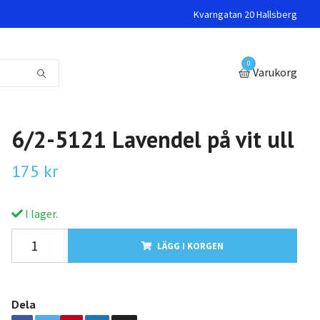
Kvarngatan 20 Hallsberg
0
Varukorg
6/2-5121 Lavendel på vit ull
175 kr
I lager.
LÄGG I KORGEN
Dela