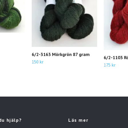
6/2-3163 Mörkgrön 87 gram
6/2-1103 R
150 kr
175 kr
du hjälp?
Läs mer