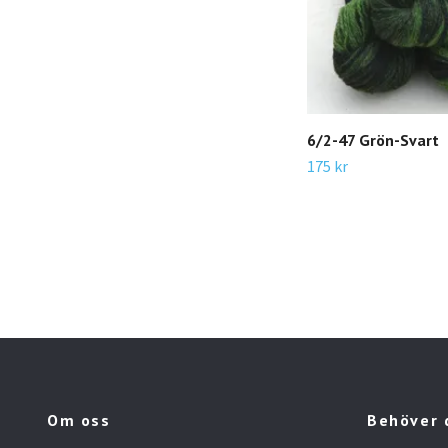
6/2-47 Grön-Svart
175 kr
Om oss
Behöver 