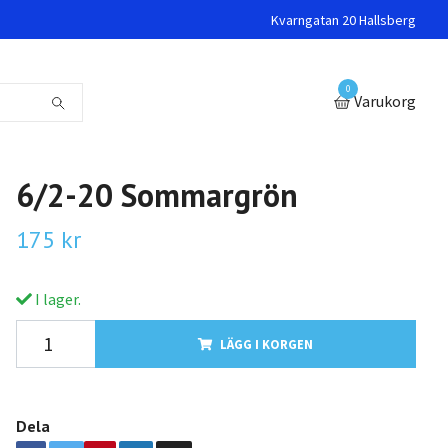
Kvarngatan 20 Hallsberg
0
Varukorg
6/2-20 Sommargrön
175 kr
I lager.
LÄGG I KORGEN
Dela