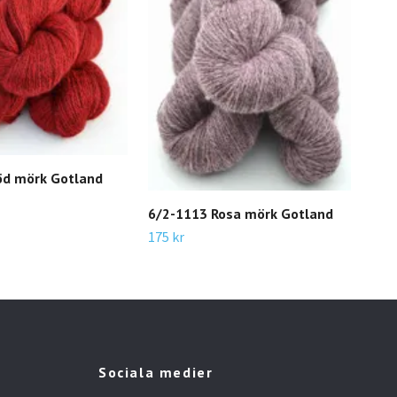
6/2-
90 
öd mörk Gotland
155 
6/2-1113 Rosa mörk Gotland
175 kr
Sociala medier