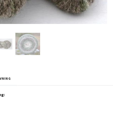
VNING
ng: