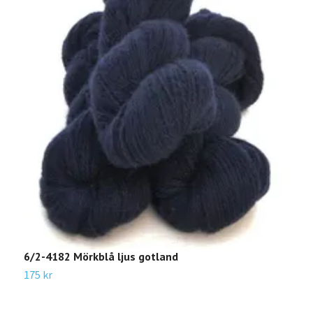
6/2-4182 Mörkblå ljus gotland
6
175 kr
1