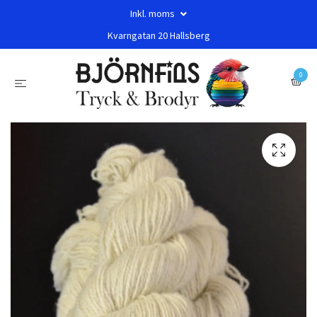
Inkl. moms
Kvarngatan 20 Hallsberg
0