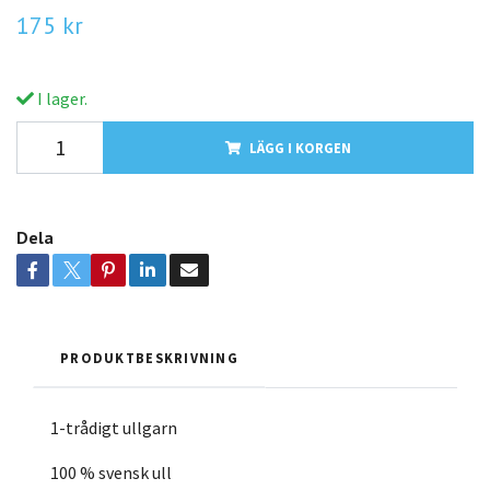
175 kr
I lager.
LÄGG I KORGEN
Dela
PRODUKTBESKRIVNING
1-trådigt ullgarn
100 % svensk ull