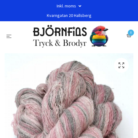
Inkl. moms
Kvarngatan 20 Hallsberg
0