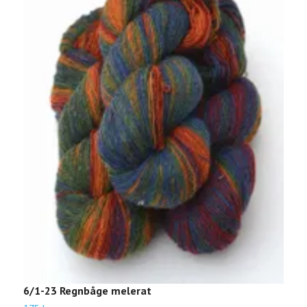
6
6/1-23 Regnbåge melerat
1