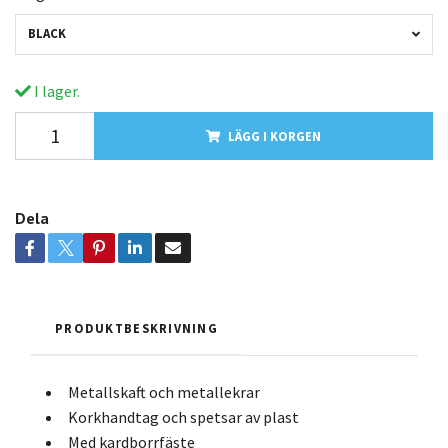
BLACK
I lager.
LÄGG I KORGEN
Dela
PRODUKTBESKRIVNING
Metallskaft och metallekrar
Korkhandtag och spetsar av plast
Med kardborrfäste