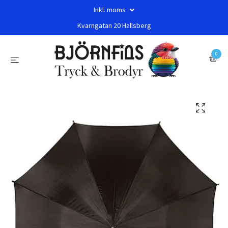
Inkl. moms
Kvarngatan 20 Hallsberg
0