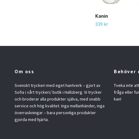
Kanin
339 kr
Om oss
Behöver 
Svenskt tryckeri med eget hantverk – gjort av
Tveka inte at
Sofia i vårt tryckeri/ butik i Hallsberg. Vi trycker
fråga eller fu
och broderar alla produkter själva, med snabb
kan!
service och hög kvalitet. Inga mellanhänder, inga
överraskningar – bara personliga produkter
gjorda med hjärta.