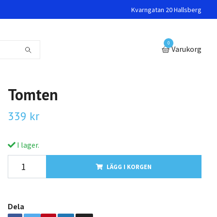
Kvarngatan 20 Hallsberg
0
Varukorg
Tomten
339 kr
I lager.
LÄGG I KORGEN
Dela