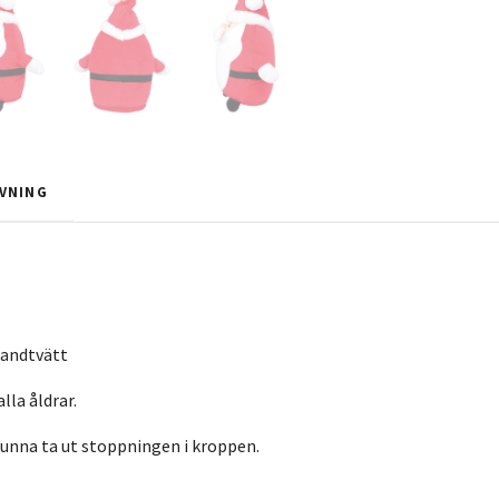
VNING
andtvätt
lla åldrar.
kunna ta ut stoppningen i kroppen.