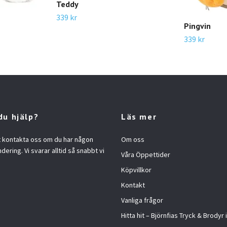
Teddy
339 kr
Pingvin
339 kr
du hjälp?
Läs mer
t kontakta oss om du har någon
Om oss
ndering. Vi svarar alltid så snabbt vi
Våra Öppettider
Köpvillkor
Kontakt
Vanliga frågor
Hitta hit – Björnfias Tryck & Brodyr 