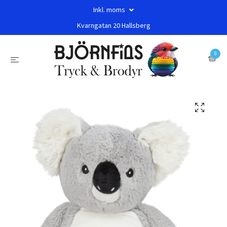
Inkl. moms
Kvarngatan 20 Hallsberg
0