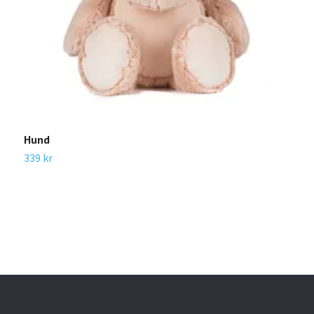
Hund
T
339 kr
3