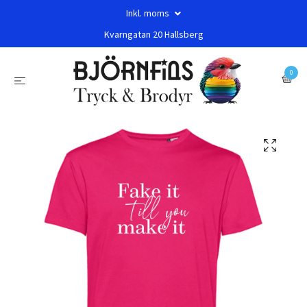
Inkl. moms
Kvarngatan 20 Hallsberg
0