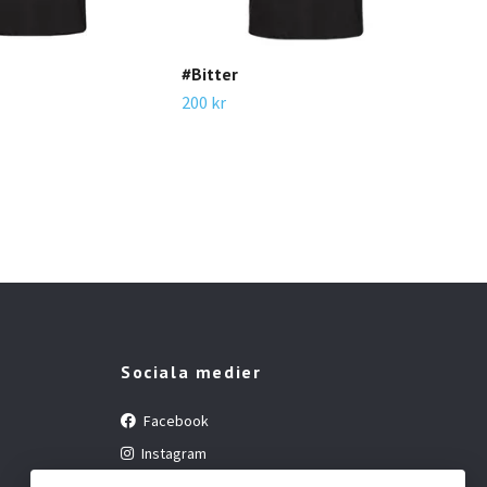
#Bitter
200 kr
Jack
200 
Sociala medier
Facebook
Instagram