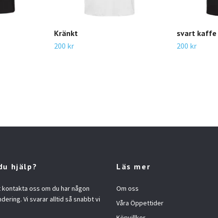
Kränkt
svart kaffe
200 kr
200 kr
du hjälp?
Läs mer
t kontakta oss om du har någon
Om oss
ndering. Vi svarar alltid så snabbt vi
Våra Öppettider
Köpvillkor