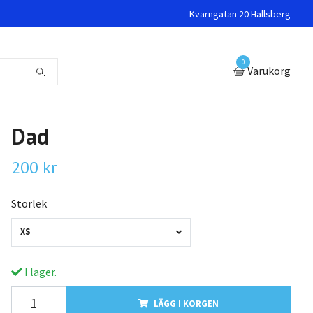
Kvarngatan 20 Hallsberg
0
Varukorg
Dad
200 kr
Storlek
XS
I lager.
LÄGG I KORGEN