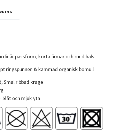
VNING
.
ordinär passform, korta ärmar och rund hals.
pt ringspunnen & kammad organisk bomull
, Smal ribbad krage
yg
- Slät och mjuk yta