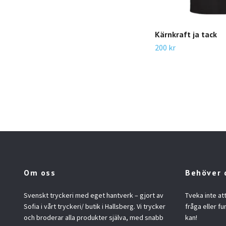
Kärnkraft ja tack
200 kr
Om oss
Behöver 
Svenskt tryckeri med eget hantverk – gjort av
Tveka inte at
Sofia i vårt tryckeri/ butik i Hallsberg. Vi trycker
fråga eller fu
och broderar alla produkter själva, med snabb
kan!