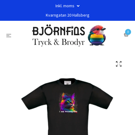
Inkl. moms
Kvarngatan 20 Hallsberg
0