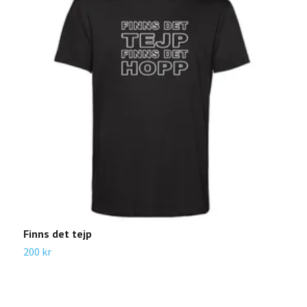
A
1
Finns det tejp
200 kr