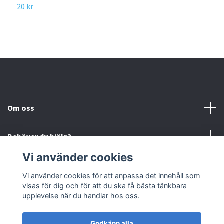
20 kr
2
Om oss
Behöver du hjälp?
Vi använder cookies
Läs mer
Vi använder cookies för att anpassa det innehåll som
visas för dig och för att du ska få bästa tänkbara
Sociala medier
upplevelse när du handlar hos oss.
Godkänn alla