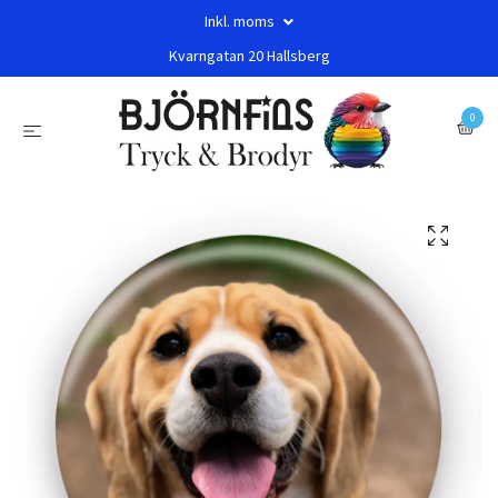
Inkl. moms
Kvarngatan 20 Hallsberg
0