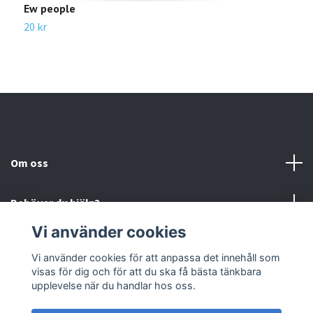
Ew people
2
20 kr
Om oss
Behöver du hjälp?
Vi använder cookies
Läs mer
Vi använder cookies för att anpassa det innehåll som
visas för dig och för att du ska få bästa tänkbara
Sociala medier
upplevelse när du handlar hos oss.