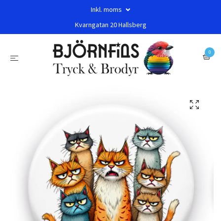
Inkl. moms
Kvarngatan 20 Hallsberg
0