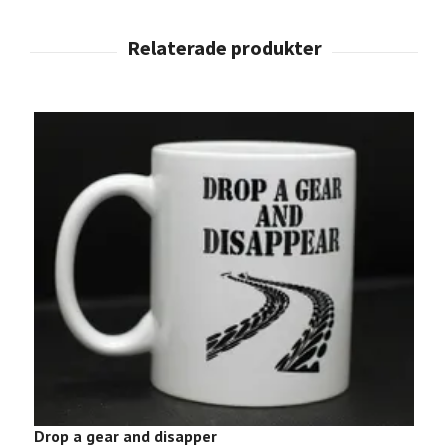
E
1
Drop a gear and disapper