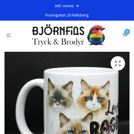
Inkl. moms
Kvarngatan 20 Hallsberg
0