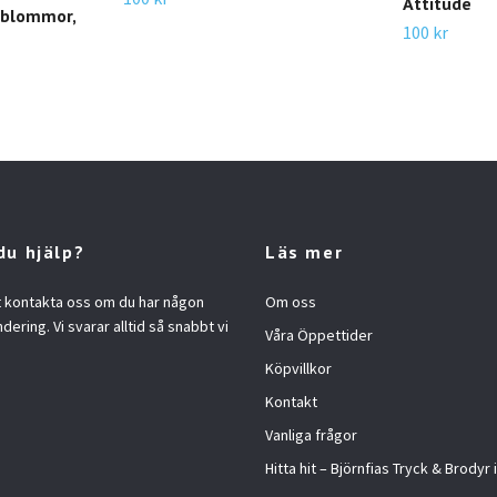
Attitude
 blommor,
100 kr
du hjälp?
Läs mer
t kontakta oss om du har någon
Om oss
ndering. Vi svarar alltid så snabbt vi
Våra Öppettider
Köpvillkor
Kontakt
Vanliga frågor
Hitta hit – Björnfias Tryck & Brodyr 