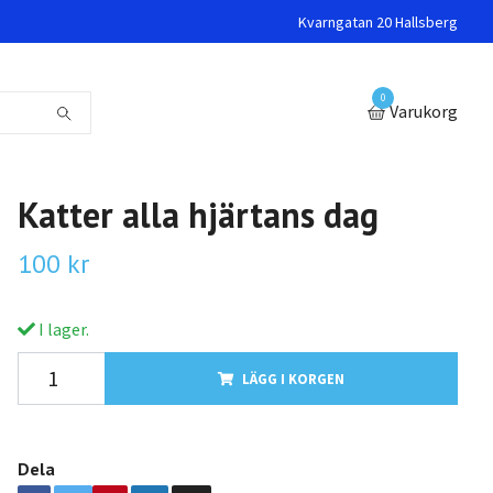
Kvarngatan 20 Hallsberg
0
Varukorg
Katter alla hjärtans dag
100 kr
I lager.
LÄGG I KORGEN
Dela