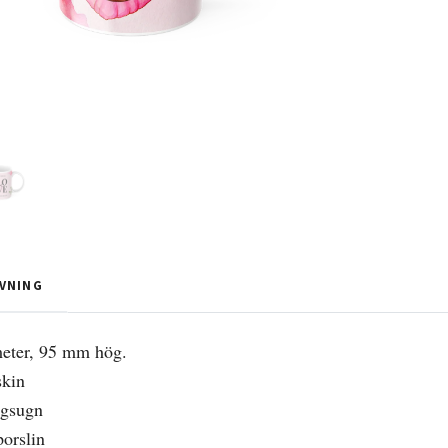
VNING
eter, 95 mm hög.
skin
ågsugn
porslin