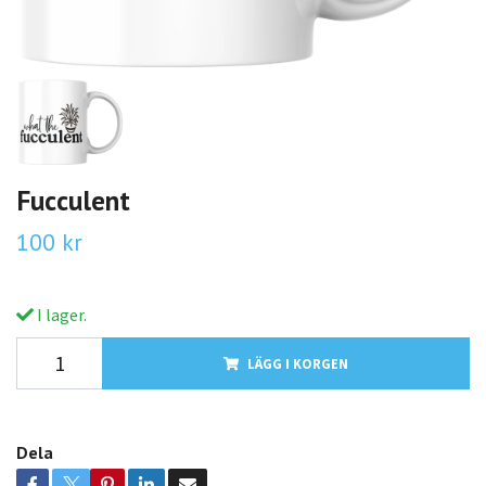
Fucculent
100 kr
I lager.
LÄGG I KORGEN
Dela