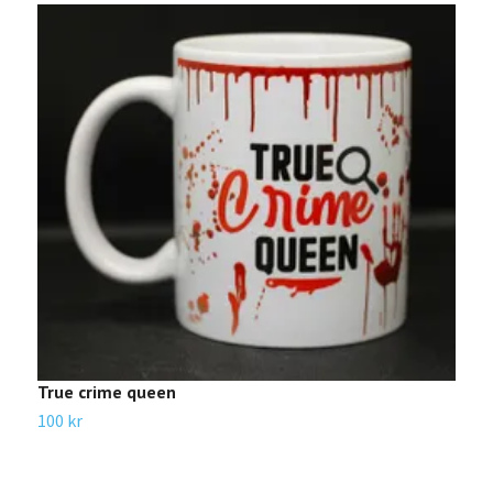
R
1
True crime queen
100 kr