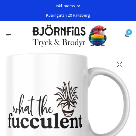
Inkl. moms
Kvarngatan 20 Hallsberg
0