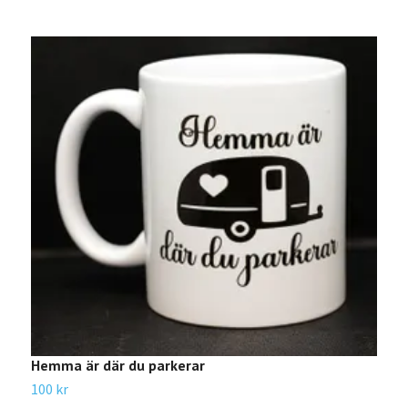
Hemma är där du parkerar
T
100 kr
1