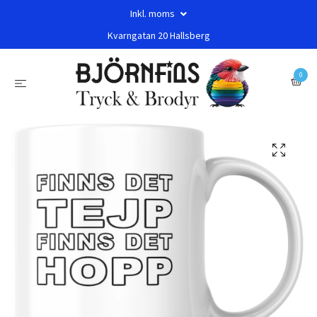
Inkl. moms
Kvarngatan 20 Hallsberg
0