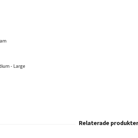
ram
dium - Large