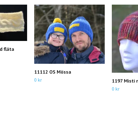
 fläta
11112 OS Mössa
0 kr
1197 Misti
0 kr