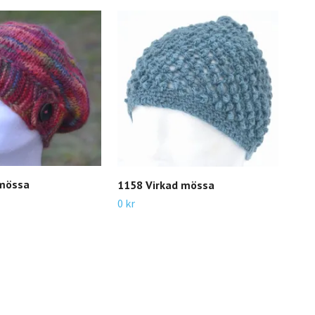
 mössa
1158 Virkad mössa
0 kr
110
0 kr