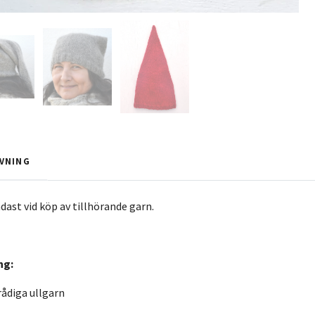
VNING
dast vid köp av tillhörande garn.
ng:
ådiga ullgarn