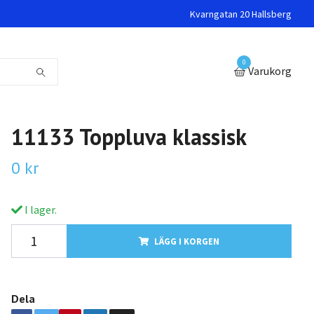
Kvarngatan 20 Hallsberg
0
Varukorg
11133 Toppluva klassisk
0 kr
I lager.
LÄGG I KORGEN
Dela