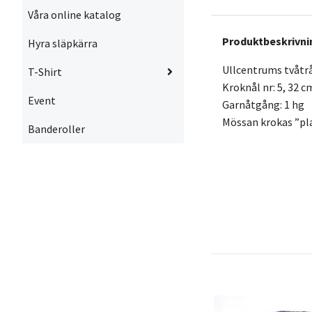
Våra online katalog
Produktbeskrivni
Hyra släpkärra
Ullcentrums tvåtrå
T-Shirt
Kroknål nr: 5, 32 c
Event
Garnåtgång: 1 hg
Mössan krokas ”pla
Banderoller