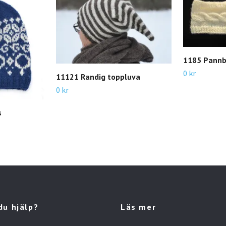
1185 Pannb
0 kr
11121 Randig toppluva
0 kr
s
du hjälp?
Läs mer