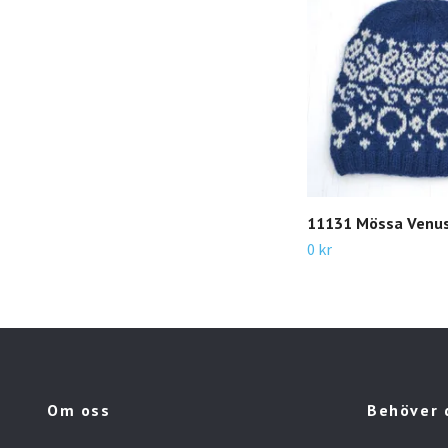
11131 Mössa Venu
0 kr
Om oss
Behöver 