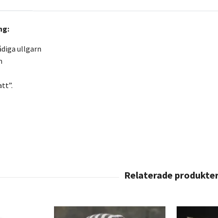
ng:
diga ullgarn
m
tt”.