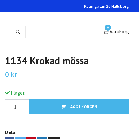
Kvarngatan 20 Hallsberg
0
Varukorg
1134 Krokad mössa
0 kr
I lager.
LÄGG I KORGEN
Dela