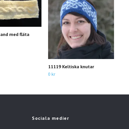
and med fläta
119
0 kr
11119 Keltiska knutar
0 kr
Sociala medier