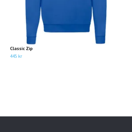
Classic Zip
445 kr
P
S