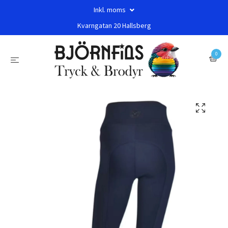
Inkl. moms
Kvarngatan 20 Hallsberg
0