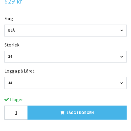
629 kr
Färg
BLÅ
Storlek
34
Logga på Låret
JA
I lager.
LÄGG I KORGEN