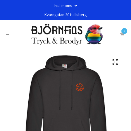
Inkl. moms
Kvarngatan 20 Hallsberg
0