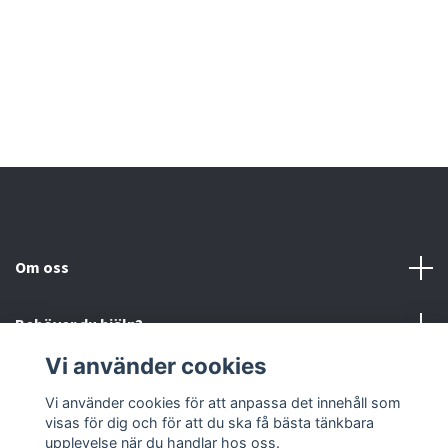
K
9
Om oss
Behöver du hjälp?
Vi använder cookies
Läs mer
Vi använder cookies för att anpassa det innehåll som
visas för dig och för att du ska få bästa tänkbara
Sociala medier
upplevelse när du handlar hos oss.