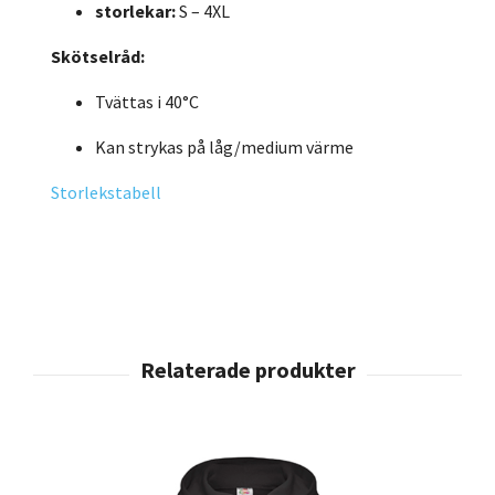
storlekar:
S – 4XL
Skötselråd:
Tvättas i 40°C
Kan strykas på låg/medium värme
Storlekstabell