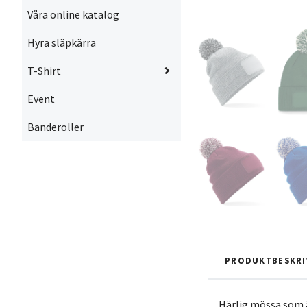
Våra online katalog
Hyra släpkärra
T-Shirt
Event
Banderoller
PRODUKTBESKRI
Härlig mössa som ä