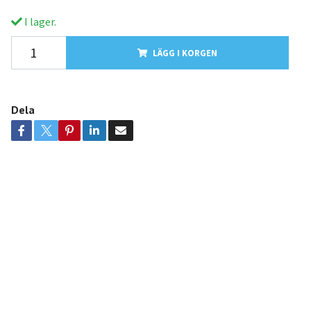
I lager.
LÄGG I KORGEN
Dela