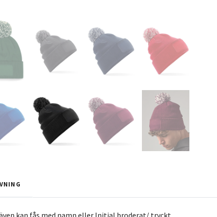
VNING
ven kan fås med namn eller Initial broderat/ tryckt.