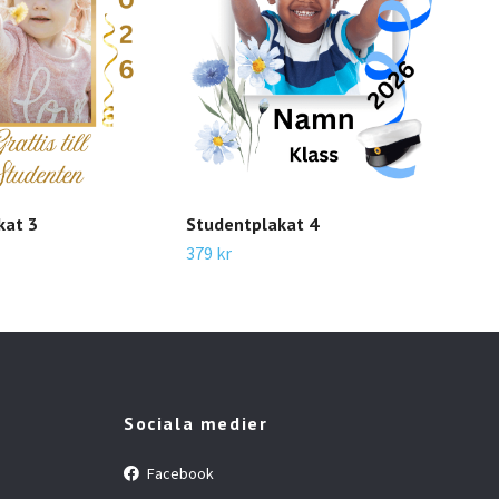
kat 3
Studentplakat 4
Stu
379 kr
379 
Sociala medier
Facebook