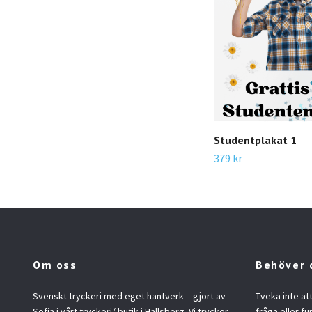
Studentplakat 1
379 kr
Om oss
Behöver 
Svenskt tryckeri med eget hantverk – gjort av
Tveka inte at
Sofia i vårt tryckeri/ butik i Hallsberg. Vi trycker
fråga eller fu