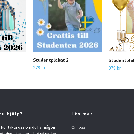
Studentplakat 2
Studentpla
379 kr
379 kr
du hjälp?
Läs mer
t kontakta oss om du har någon
Om oss
ndering. Vi svarar alltid så snabbt vi