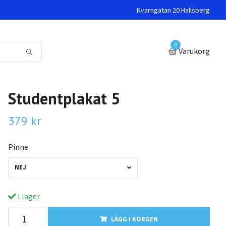
Kvarngatan 20 Hallsberg
0
Varukorg
Studentplakat 5
379 kr
Pinne
NEJ
I lager.
LÄGG I KORGEN