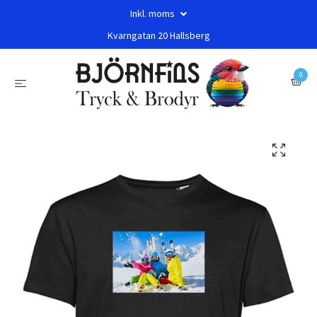
Inkl. moms
Kvarngatan 20 Hallsberg
0