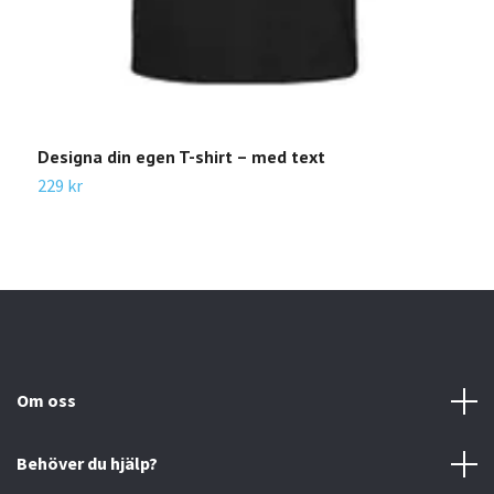
Designa din egen T-shirt – med text
D
229 kr
2
Om oss
Behöver du hjälp?