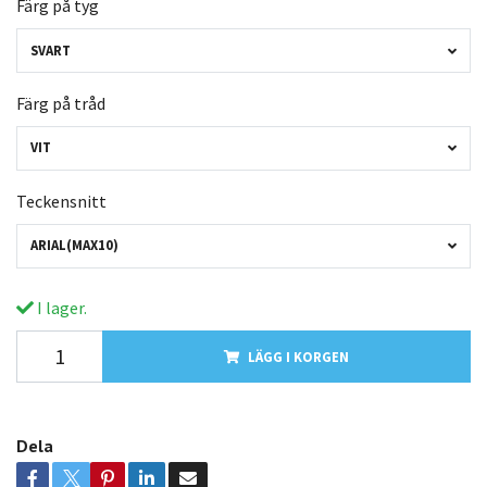
Färg på tyg
SVART
Färg på tråd
VIT
Teckensnitt
ARIAL(MAX10)
I lager.
LÄGG I KORGEN
Dela